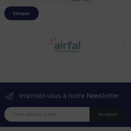
t
h
e
b
r
Inscrivez-vous à notre Newsletter
a
n
Inscription
d