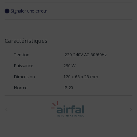
Signaler une erreur
Caractéristiques
Tension
220-240V AC 50/60Hz
Puissance
230 W
Dimension
120 x 65 x 25 mm
Norme
IP 20
t
h
e