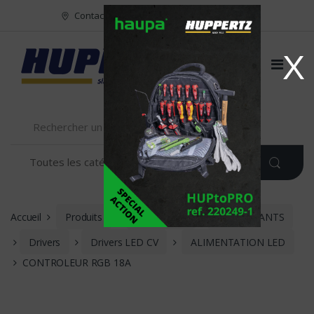
Vers le menu
Vers le content
Contact
FR
NL
EN
X
Accueil
Produits
ECLAIRAGE
COMPOSANTS
Drivers
Drivers LED CV
ALIMENTATION LED
CONTROLEUR RGB 18A