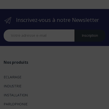
b
r
Inscrivez-vous à notre Newsletter
a
n
Inscription
d
s
Nos produits
ECLAIRAGE
INDUSTRIE
INSTALLATION
PARLOPHONIE