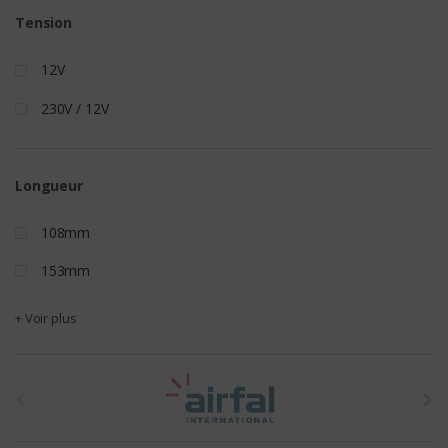
Tension
12V
230V / 12V
Longueur
108mm
153mm
+ Voir plus
t
h