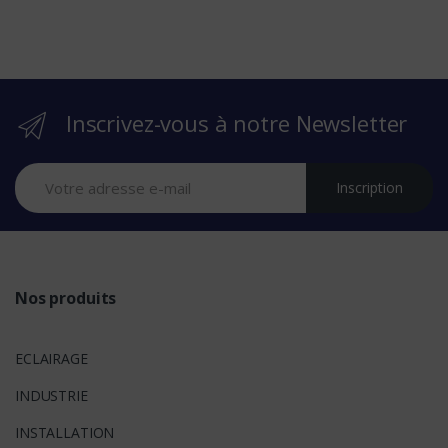
e
b
r
Inscrivez-vous à notre Newsletter
a
n
Inscription
d
s
Nos produits
ECLAIRAGE
INDUSTRIE
INSTALLATION