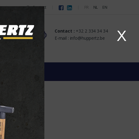
Contact
FR
NL
EN
X
Contact :
+32 2 334 34 34
s
E-mail : info@huppertz.be