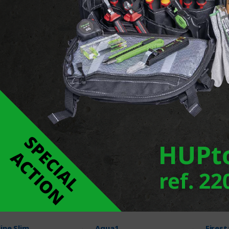
mina Slim
Illumina Muto
Illumi
roduits
3 Produits
3 Pr
ine Slim
Aqua1
Fires