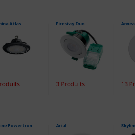
mina Atlas
Firestay Duo
Anneau
roduits
3 Produits
13 P
line Powertron
Arial
Skylin