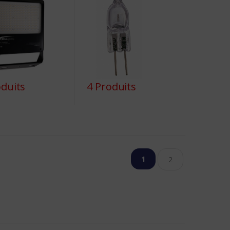
oduits
4 Produits
1
2