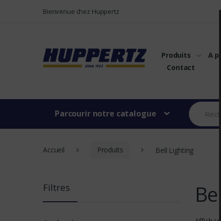
Vers le menu
Vers le content
Bienvenue chez Huppertz
Produits
A p
Contact
Parcourir notre catalogue
Accueil
Produits
Bell Lighting
Bel
Filtres
Affichag