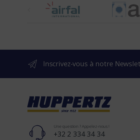
t
h
e
b
r
Inscrivez-vous à notre Newsle
a
n
d
s
Une question ? Appelez-nous !
+32 2 334 34 34