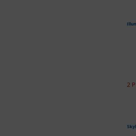
Illu
2 P
Sky