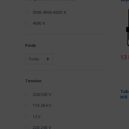
3000-4000-6000 K
4000 K
Poids
13 
Tension
Tub
220/240 V
H/E
110-264 V
12 V
220-240 V