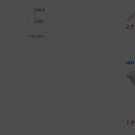
240 V
240V
2 P
+ Voir plus
LED
1 P