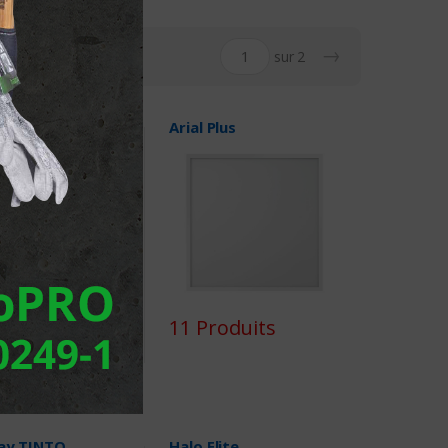
→
sur 2
na Linear
Arial Plus
oduits
11 Produits
tay TINTO
Halo Elite