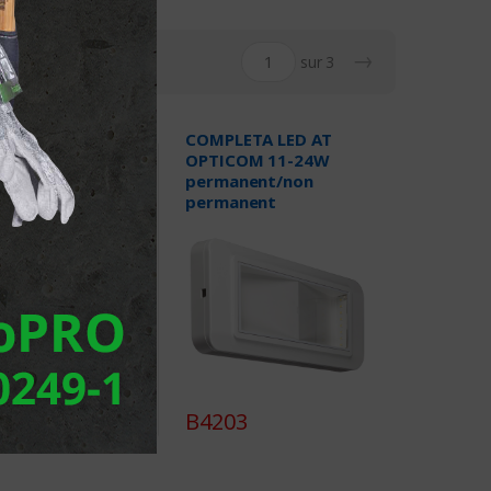
→
sur 3
ETA LED AT
COMPLETA LED AT
OM 11-24W non
OPTICOM 11-24W
nent
permanent/non
permanent
1
B4203