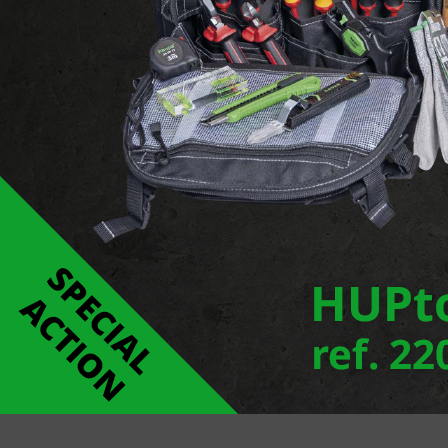
LED IP65
FL LED IP65 SENS
COMPL
OPTIC
perma
Produits
6 Produits
B420