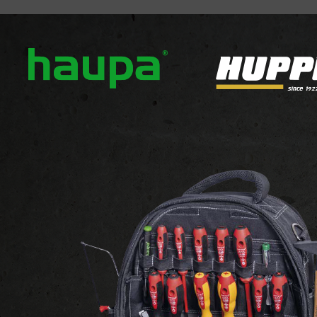
ropos
Nos marques
Actualités
Téléchargement
ghelli
e de 1-24 produits sur 70