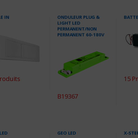
E IN
ONDULEUR PLUG &
BATTE
LIGHT LED
PERMANENT/NON
PERMANENT 60-180V
roduits
15 P
B19367
LED
GEO LED
X-STE