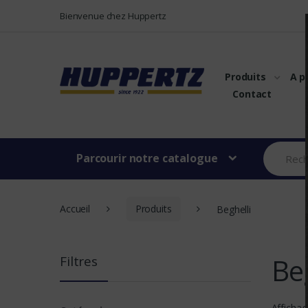
Vers le menu
Vers le content
Bienvenue chez Huppertz
Produits
A p
Contact
Parcourir notre catalogue
Accueil
Produits
Beghelli
Be
Filtres
Affichag