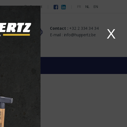
Contact
FR
NL
EN
Contact :
+32 2 334 34 34
X
s
E-mail : info@huppertz.be