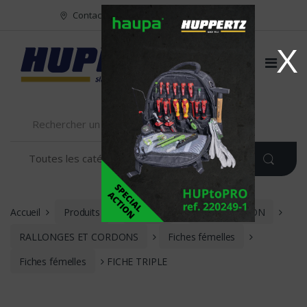
Vers le menu
Vers le content
Contact
FR
NL
EN
X
Accueil
Produits
Velamp
INSTALLATION
RALLONGES ET CORDONS
Fiches fémelles
Fiches fémelles
FICHE TRIPLE