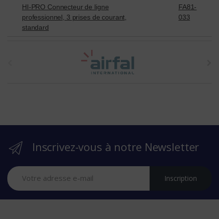
HI-PRO Connecteur de ligne
FA81-
professionnel, 3 prises de courant,
033
standard
t
h
e
b
r
Inscrivez-vous à notre Newsletter
a
n
Inscription
d
s