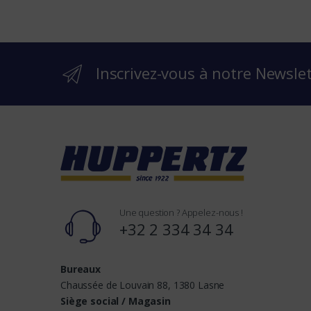
b
r
Inscrivez-vous à notre Newsle
a
n
d
s
Une question ? Appelez-nous !
+32 2 334 34 34
Bureaux
Chaussée de Louvain 88, 1380 Lasne
Siège social / Magasin