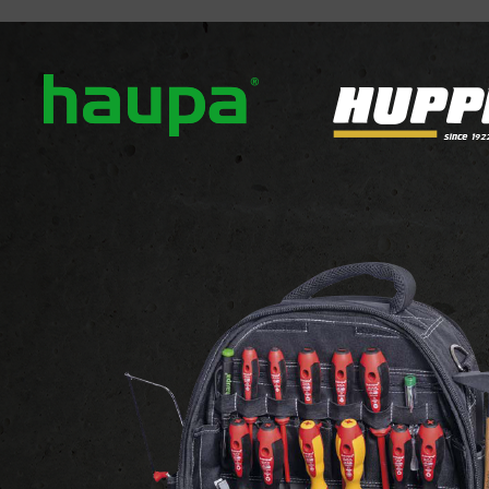
ropos
Nos marques
Actualités
Téléchargement
ECLAIRAGE
ECLAIRAGES DECORATIFS
Luminai
Applique LED solaire