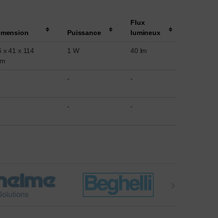
Flux
imension
Puissance
lumineux
 x 41 x 114
1 W
40 lm
m
-
-
-
-