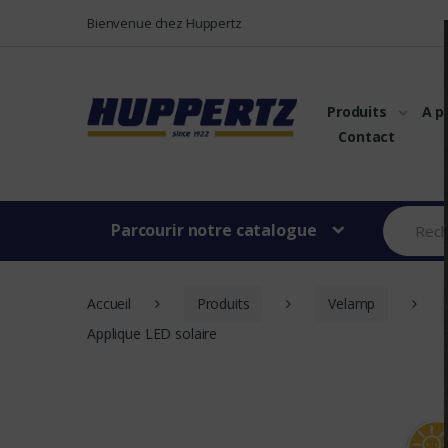
Vers le menu
Vers le content
Bienvenue chez Huppertz
Produits
A p
Contact
Parcourir notre catalogue
Accueil
Produits
Velamp
Applique LED solaire