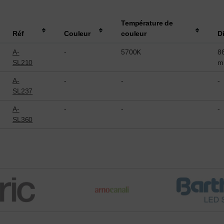
Température de
Réf
Couleur
couleur
D
A-
-
5700K
86
SL210
m
A-
-
-
-
SL237
A-
-
-
-
SL360