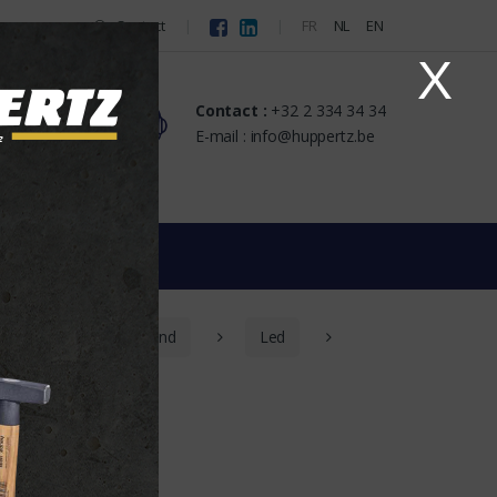
Contact
FR
NL
EN
X
Contact :
+32 2 334 34 34
s
E-mail : info@huppertz.be
res muraux et de plafond
Led