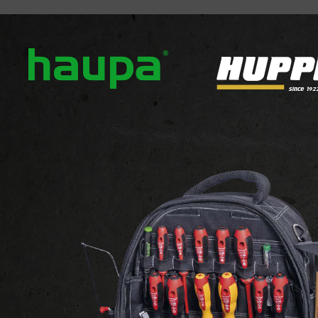
ropos
Nos marques
Actualités
Téléchargement
INSTALLATION
OUTILS
Embouts de cable isolé
Embout isolé rouge