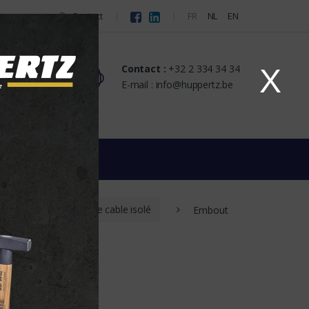
Contact
FR
NL
EN
Contact :
+32 2 334 34 34
X
s
E-mail : info@huppertz.be
Embouts de cable isolé
Embout