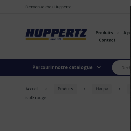
Vers le menu
Vers le content
Bienvenue chez Huppertz
Produits
A p
Contact
Parcourir notre catalogue
Accueil
Produits
Haupa
isolé rouge