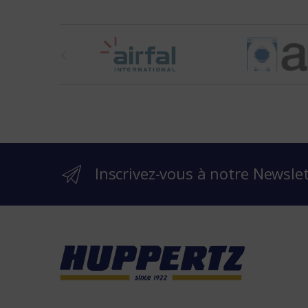
t
h
e
b
r
Inscrivez-vous à notre Newsle
a
n
d
s