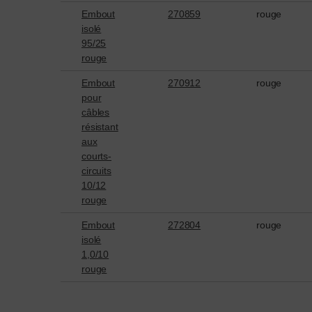
Embout
270859
rouge
isolé
95/25
rouge
Embout
270912
rouge
pour
câbles
résistant
aux
courts-
circuits
10/12
rouge
Embout
272804
rouge
isolé
1,0/10
rouge