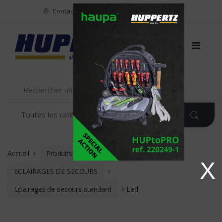
Vers le menu
Vers le content
Contact
FR
NL
EN
Accueil
Produits
ECLAIRAGE
X
ECLAIRAGES DE SECOURS
Eclairages de secours standard
Led