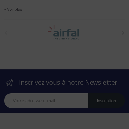
+ Voir plus
t
h
e
b
r
Inscrivez-vous à notre Newsletter
a
n
Inscription
d
s