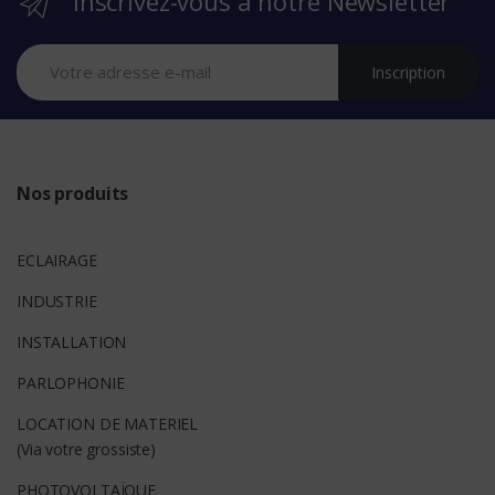
Inscrivez-vous à notre Newsletter
a
n
Inscription
d
s
Nos produits
ECLAIRAGE
INDUSTRIE
INSTALLATION
PARLOPHONIE
LOCATION DE MATERIEL
(Via votre grossiste)
PHOTOVOLTAÏQUE