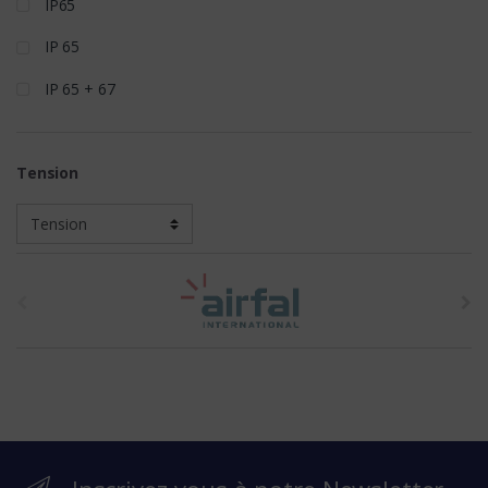
IP65
IP 65
IP 65 + 67
Tension
t
h
e
b
r