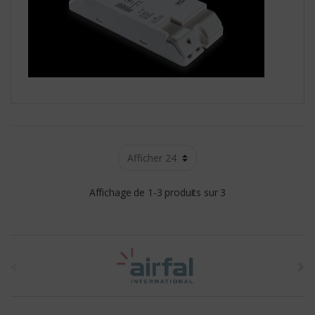
Affichage de 1-3 produits sur 3
t
h
e