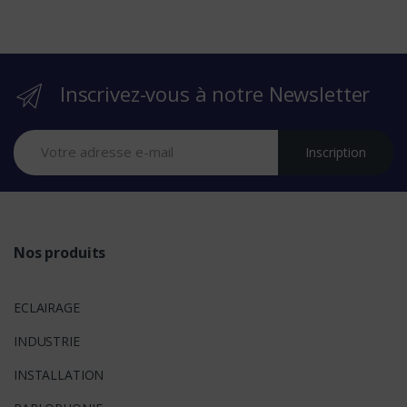
b
r
Inscrivez-vous à notre Newsletter
a
n
Inscription
d
s
Nos produits
ECLAIRAGE
INDUSTRIE
INSTALLATION