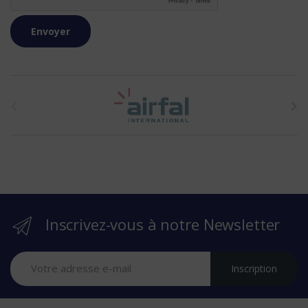
t
h
e
b
r
Inscrivez-vous à notre Newsletter
a
n
Inscription
d