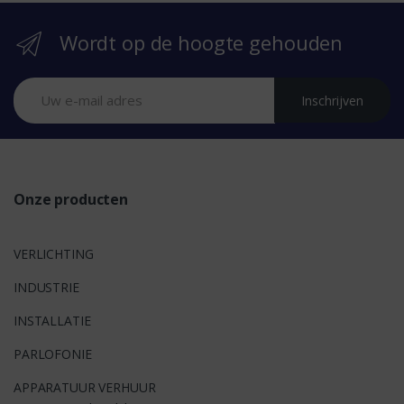
r
Wordt op de hoogte gehouden
a
n
Inschrijven
d
s
Onze producten
VERLICHTING
INDUSTRIE
INSTALLATIE
PARLOFONIE
APPARATUUR VERHUUR