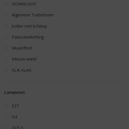
DOWNLIGHT
Algemene Toebehoren
bolder met lichtkop
Parasolverlichting
Muureffect
Inbouw wand
KLIK KLAK
Lampvoet
E27
G4
GU5,3