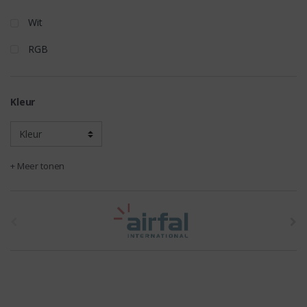
Wit
RGB
Kleur
+ Meer tonen
t
h
e
b