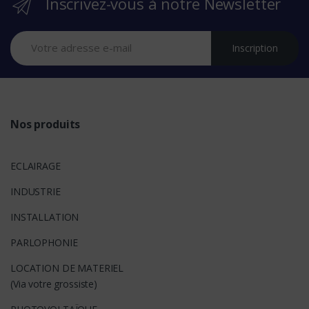
Inscrivez-vous à notre Newsletter
a
n
Inscription
d
s
Nos produits
ECLAIRAGE
INDUSTRIE
INSTALLATION
PARLOPHONIE
LOCATION DE MATERIEL
(Via votre grossiste)